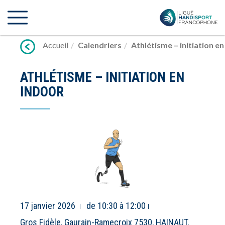
Lien
vers
contenu
Accueil
Calendriers
Athlétisme – initiation e
ATHLÉTISME – INITIATION EN
INDOOR
17 janvier 2026
de 10:30 à 12:00
Gros Fidèle, Gaurain-Ramecroix 7530, HAINAUT,