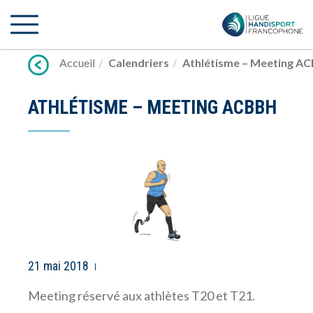
Lien
vers
contenu
Accueil
Calendriers
Athlétisme – Meeting A
ATHLÉTISME – MEETING ACBBH
21 mai 2018
Meeting réservé aux athlètes T20 et T21.