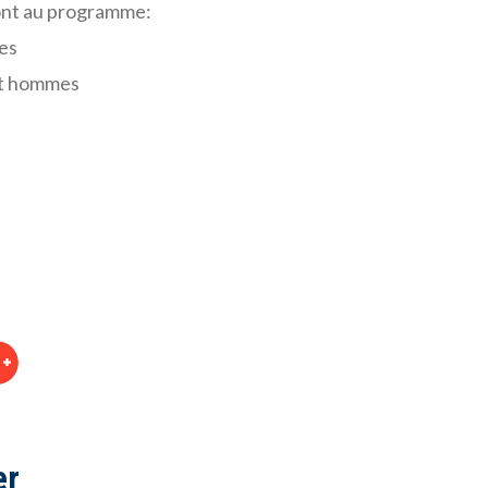
ont au programme:
es
 et hommes
er