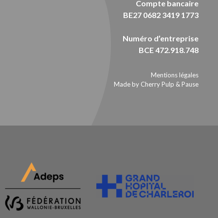
Compte bancaire
BE27 0682 3419 1773
Numéro d’entreprise
BCE 472.918.748
Mentions légales
Made by Cherry Pulp
&
Pause