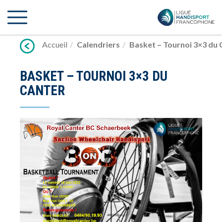
Lien
vers
contenu
Accueil
Calendriers
Basket – Tournoi 3×3 du 
BASKET – TOURNOI 3×3 DU
CANTER