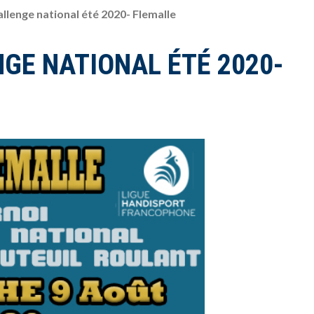
allenge national été 2020- Flemalle
NGE NATIONAL ÉTÉ 2020-