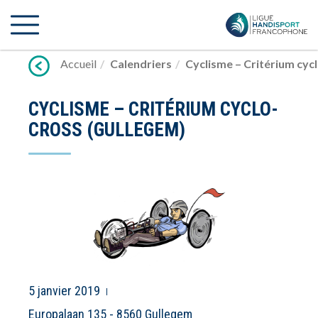
Lien
vers
contenu
Accueil
Calendriers
Cyclisme – Critérium cyc
CYCLISME – CRITÉRIUM CYCLO-
CROSS (GULLEGEM)
5 janvier 2019
Europalaan 135 - 8560 Gullegem