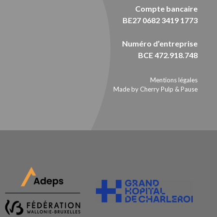
Compte bancaire
BE27 0682 3419 1773
Numéro d’entreprise
BCE 472.918.748
Mentions légales
Made by Cherry Pulp
&
Pause