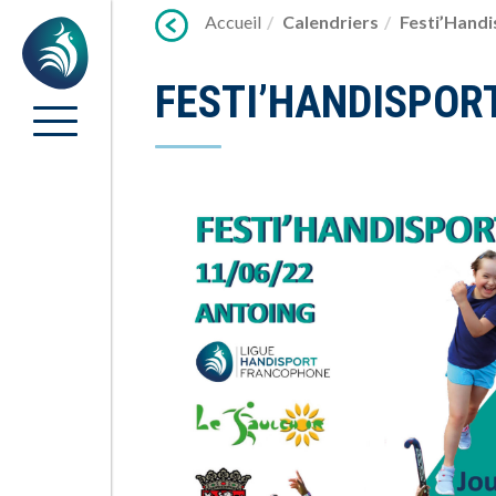
Lien
Accueil
Calendriers
Festi’Handi
Accueil
vers
contenu
FESTI’HANDISPOR