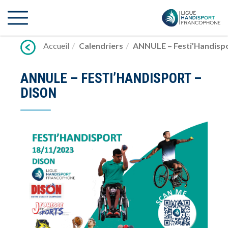
Lien
vers
contenu
Accueil
Calendriers
ANNULE – Festi’Handispo
ANNULE – FESTI’HANDISPORT –
DISON