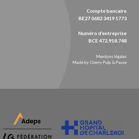
Compte bancaire
BE27 0682 3419 1773
Numéro d’entreprise
BCE 472.918.748
Mentions légales
Made by Cherry Pulp
&
Pause