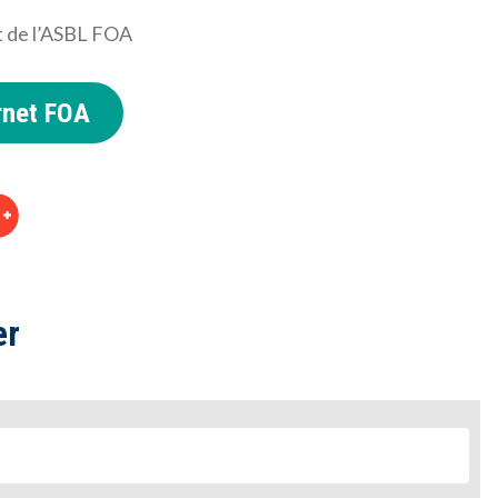
et de l’ASBL FOA
ernet FOA
er