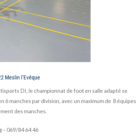
22 Meslin l'Evêque
ltisports DI, le championnat de foot en salle adapté se
t en 6 manches par division, avec un maximum de 8 équipes
lement des manches.
e
– 069/84 64 46