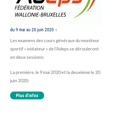
du 9 mai au 20 juin 2020
Les examens des cours généraux du moniteur
sportif « initiateur » de l’Adeps se dérouleront
en deux sessions:
La première, le 9 mai 2020 et la deuxième le 20
juin 2020.
Plus d’infos