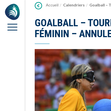
Lien
Accueil
Calendriers
Goalball – 
Accueil
vers
contenu
GOALBALL – TOUR
FÉMININ – ANNUL