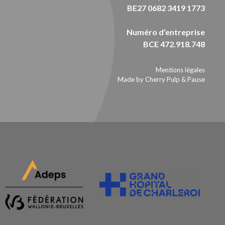
BE27 0682 3419 1773
Numéro d’entreprise
BCE 472.918.748
Mentions légales
Made by Cherry Pulp
&
Pause