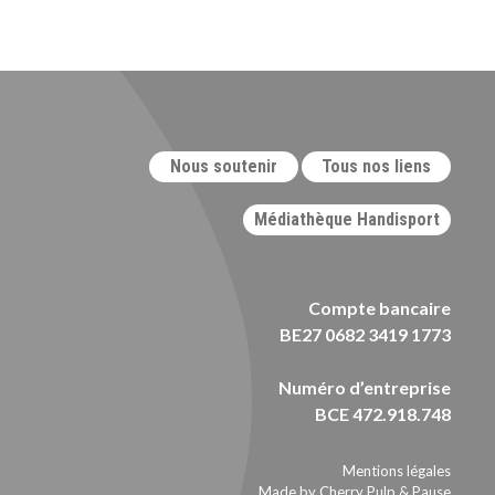
Nous soutenir
Tous nos liens
Médiathèque Handisport
Compte bancaire
BE27 0682 3419 1773
Numéro d’entreprise
BCE 472.918.748
Mentions légales
Made by Cherry Pulp
&
Pause