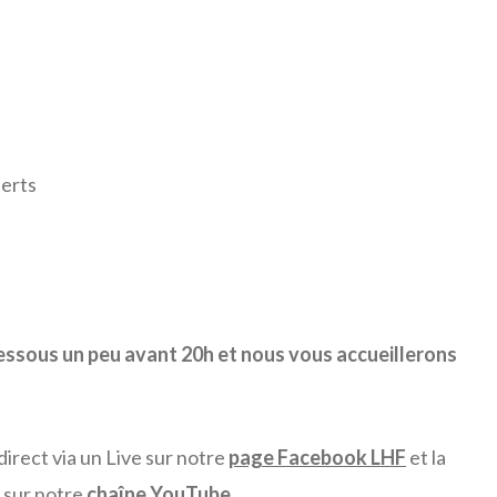
perts
essous un peu avant 20h et nous vous accueillerons
irect via un Live sur notre
page Facebook LHF
et la
e sur notre
chaîne YouTube.