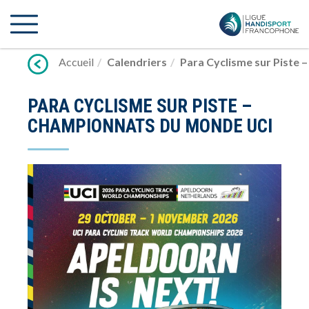
Lien
vers
contenu
Accueil
Calendriers
Para Cyclisme sur Piste
PARA CYCLISME SUR PISTE –
CHAMPIONNATS DU MONDE UCI