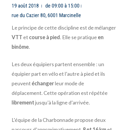
19 août 2018
de 09:00 à 15:00
rue du Cazier 80, 6001 Marcinelle
Le principe de cette discipline est de mélanger
VTT
et
course à pied
. Elle se pratique
en
binôme
.
Les deux équipiers partent ensemble : un
équipier part en vélo et l’autre à pied et ils
peuvent
échanger
leur mode de
déplacement. Cette opération est répétée
librement
jusqu’à la ligne d’arrivée.
L’équipe de la Charbonnade propose deux
parcours d’approximativement
8 et 16 km
et