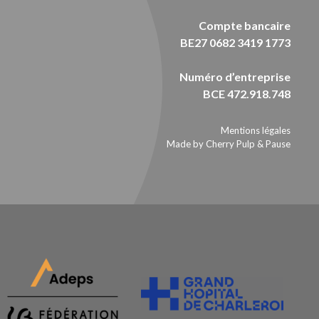
Compte bancaire
BE27 0682 3419 1773
Numéro d’entreprise
BCE 472.918.748
Mentions légales
Made by Cherry Pulp
&
Pause