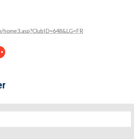
com/home3.asp?ClubID=648&LG=FR
er