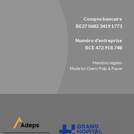
Compte bancaire
BE27 0682 3419 1773
Numéro d’entreprise
BCE 472.918.748
Mentions légales
Made by Cherry Pulp
&
Pause