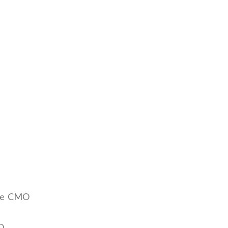
nze CMO
O