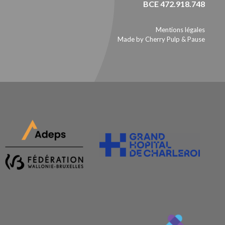
BCE 472.918.748
Mentions légales
Made by Cherry Pulp
&
Pause