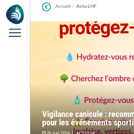
Lien
Accueil
Actu LHF
Accueil
vers
contenu
Vigilance canicule : recom
pour les événements sporti
26 Juin 2026
ACTU LHF