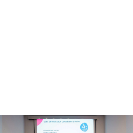
lusion par le sport, un
 frontières”