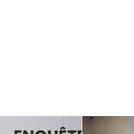
rainements de
Forum “L’inc
n para-
terrain sans