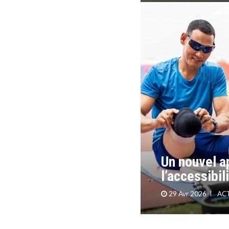
 pour tous
Un nouvel a
l’accessibil
29 Avr 2026
AC
Tir à air