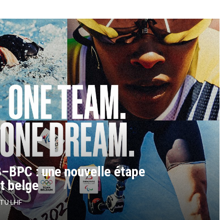
 Animateur en Activités
Adaptées (APA)- 2026 –
Neuve – Session 3
–BPC : une nouvelle étape
rt belge
TU LHF