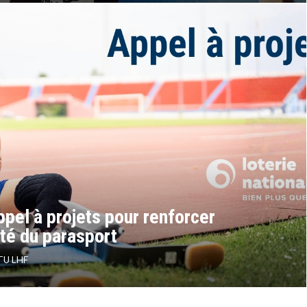
ppel à projets pour renforcer
ité du parasport
TU LHF