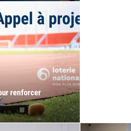
Pico’s Cup 
our renforcer
Forum “L’inc