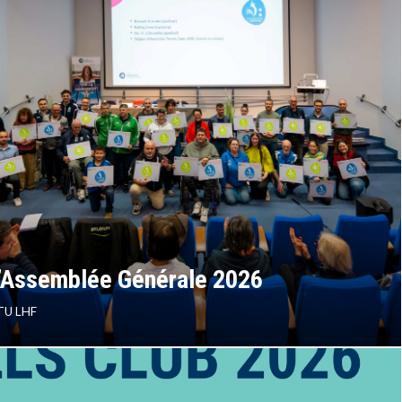
 frontières”
l’Assemblée Générale 2026
TU LHF