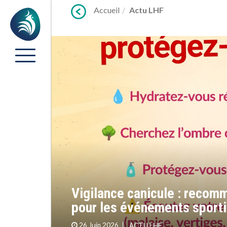
Lien
Accueil
Actu LHF
Accueil
vers
contenu
Vigilance canicule : recom
pour les événements sporti
26 Juin 2026
ACTU LHF