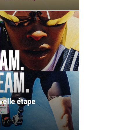
Formation –
Physiques 
Louvain-la-
velle étape