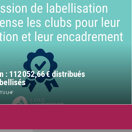
n : 112 052,66 € distribués
bellisés
TU LHF