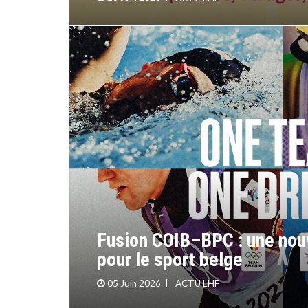
Fusion COIB–BPC : une nou
pour le sport belge
05 Juin 2026
ACTU LHF