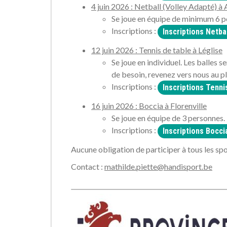
4 juin 2026 : Netball (Volley Adapté) à 
Se joue en équipe de minimum 6 pe
Inscriptions :
Inscriptions Netbal
12 juin 2026 : Tennis de table à Léglise
Se joue en individuel. Les balles 
de besoin, revenez vers nous au plu
Inscriptions :
Inscriptions Tenni
16 juin 2026 : Boccia à Florenville
Se joue en équipe de 3 personnes. 
Inscriptions :
Inscriptions Boccia
Aucune obligation de participer à tous les spo
Contact :
mathilde.piette@handisport.be