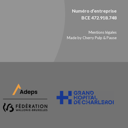
Numéro d’entreprise
BCE 472.918.748
Mentions légales
Made by Cherry Pulp
&
Pause