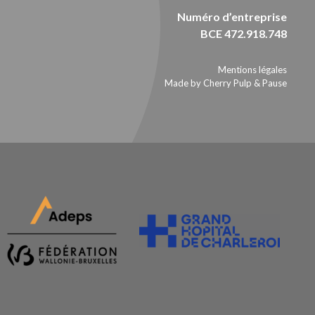
Numéro d’entreprise
BCE 472.918.748
Mentions légales
Made by Cherry Pulp
&
Pause