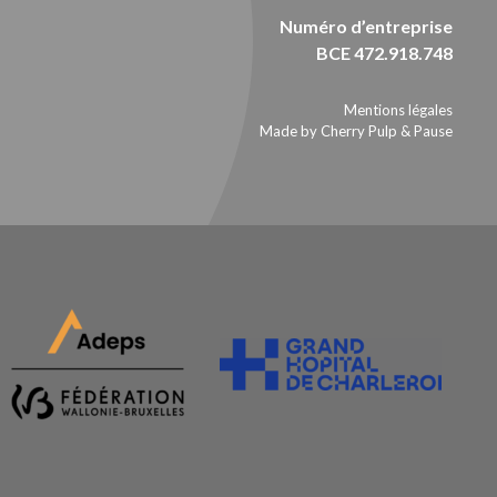
Numéro d’entreprise
BCE 472.918.748
Mentions légales
Made by Cherry Pulp
&
Pause