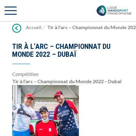
Lien
vers
contenu
Accueil
Tir à l’arc – Championnat du Monde 202
TIR À L’ARC – CHAMPIONNAT DU
MONDE 2022 – DUBAÏ
Compétition
Tir à l’arc – Championnat du Monde 2022 – Dubaï