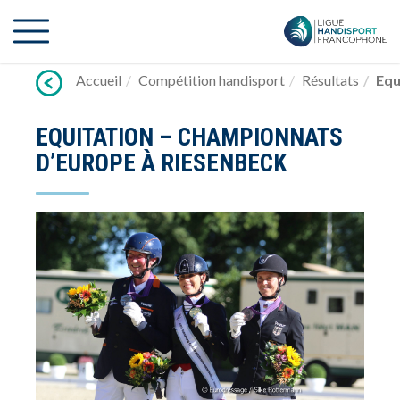
Lien
vers
contenu
Accueil
Compétition handisport
Résultats
Equ
EQUITATION – CHAMPIONNATS
D’EUROPE À RIESENBECK