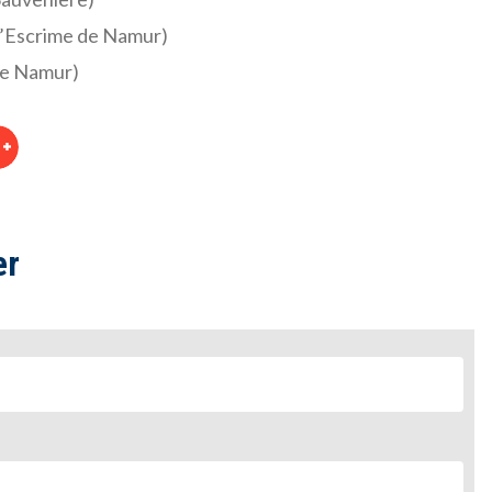
’Escrime de Namur)
de Namur)
er