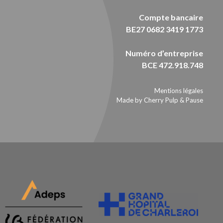
Compte bancaire
BE27 0682 3419 1773
Numéro d’entreprise
BCE 472.918.748
Mentions légales
Made by Cherry Pulp
&
Pause