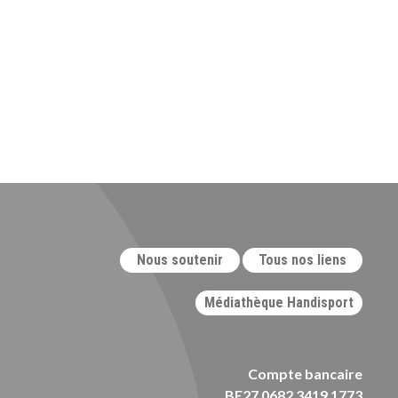
Nous soutenir
Tous nos liens
Médiathèque Handisport
Compte bancaire
BE27 0682 3419 1773