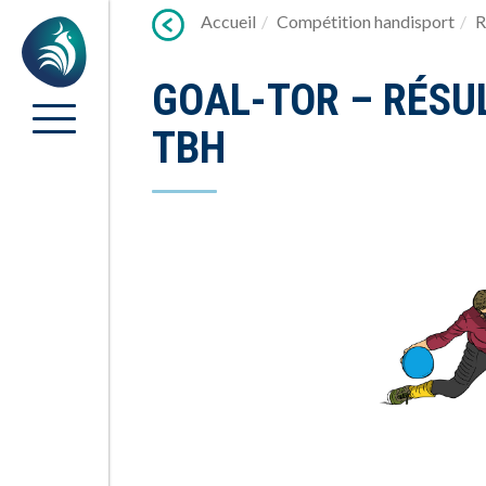
Lien
Accueil
Compétition handisport
R
Accueil
vers
contenu
GOAL-TOR – RÉSU
TBH