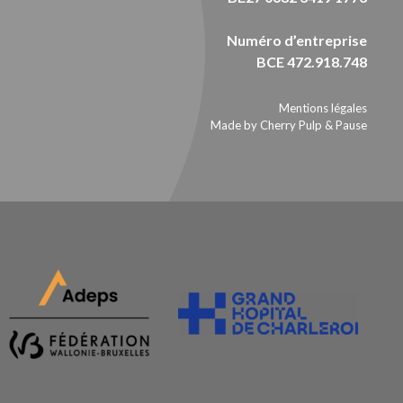
Numéro d’entreprise
BCE 472.918.748
Mentions légales
Made by Cherry Pulp
&
Pause