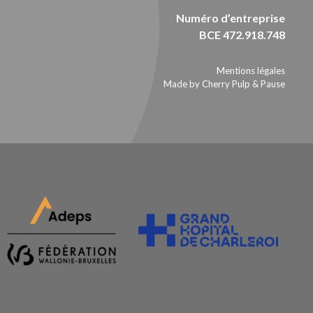
Numéro d’entreprise
BCE 472.918.748
Mentions légales
Made by Cherry Pulp
&
Pause