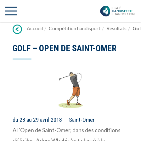
Lien
vers
contenu
Accueil
Compétition handisport
Résultats
Gol
GOLF – OPEN DE SAINT-OMER
du 28 au 29 avril 2018
Saint-Omer
A l’Open de Saint-Omer, dans des conditions
difficiles, Adem Whabi s’est classé à la