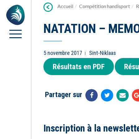
Lien
Accueil
Compétition handisport
R
Accueil
vers
contenu
NATATION – MEMO
5 novembre 2017
Sint-Niklaas
Résultats en PDF
Résu
Partager sur
Inscription à la newslett