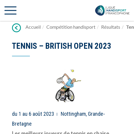
Lien
vers
contenu
Accueil
Compétition handisport
Résultats
Ten
TENNIS – BRITISH OPEN 2023
du 1 au 6 août 2023
Nottingham, Grande-
Bretagne
Les meilleurs joueurs de tennis en chaise