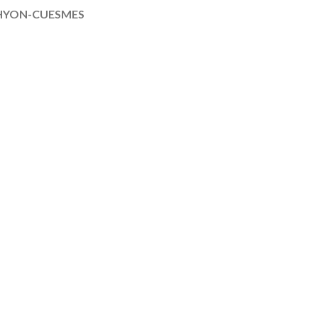
C HYON-­CUESMES