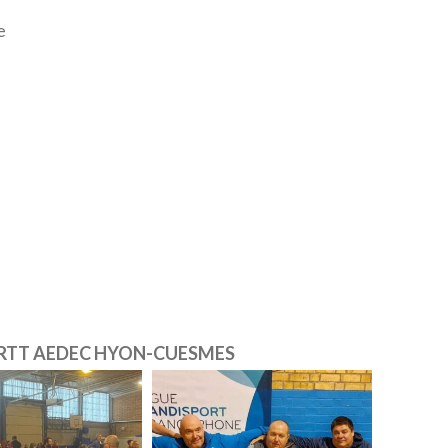
e
 – RTT AEDEC HYON-­CUESMES