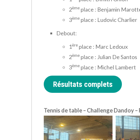
ème
2
place : Benjamin Marott
ème
3
place : Ludovic Charlier
Debout:
ère
1
place : Marc Ledoux
ème
2
place : Julian De Santos
ème
3
place : Michel Lambert
Résultats complets
Tennis de table – Challenge Dandoy