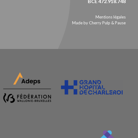
BCE 472.918.748
Mentions légales
Made by Cherry Pulp
&
Pause