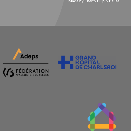
Made by Cherry Pulp
&
Pause