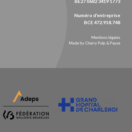
BE27 0682 3419 1773
Numéro d’entreprise
BCE 472.918.748
Mentions légales
Made by Cherry Pulp
&
Pause