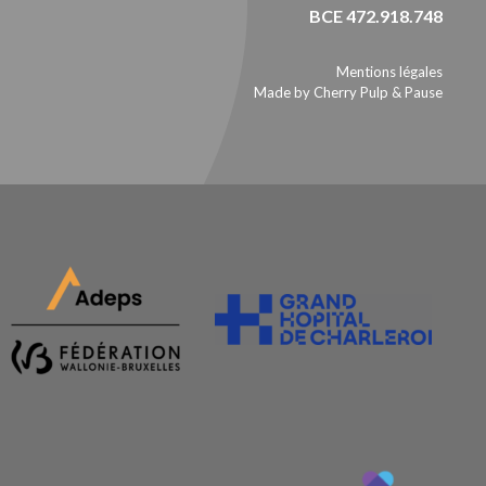
BCE 472.918.748
Mentions légales
Made by Cherry Pulp
&
Pause