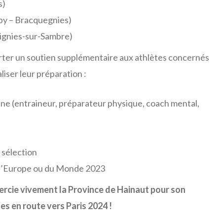
s)
épy – Bracquegnies)
ntignies-sur-Sambre)
rter un soutien supplémentaire aux athlètes concernés
liser leur préparation :
enne (entraineur, préparateur physique, coach mental,
 sélection
 d’Europe ou du Monde 2023
rcie vivement la Province de Hainaut pour son
s en route vers Paris 2024 !