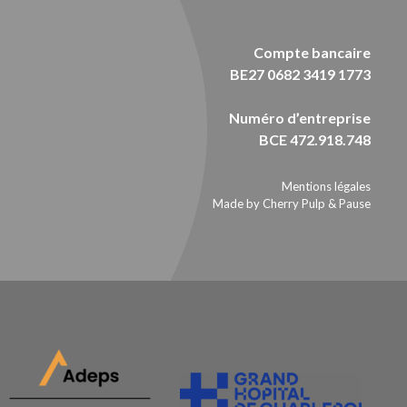
Compte bancaire
BE27 0682 3419 1773
Numéro d’entreprise
BCE 472.918.748
Mentions légales
Made by Cherry Pulp
&
Pause