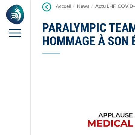
Lien
Accueil
News
Actu LHF
,
COVID-
Accueil
vers
contenu
PARALYMPIC TEAM
HOMMAGE À SON É