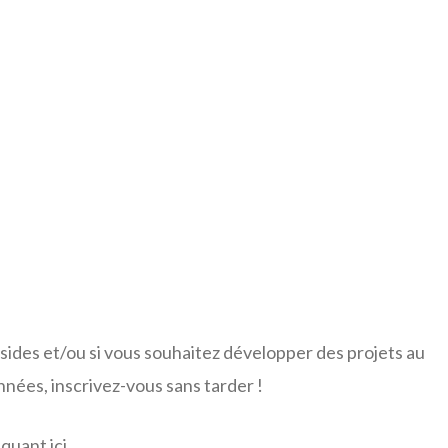
s
bsides et/ou si vous souhaitez développer des projets au
nnées, inscrivez-vous sans tarder !
iquant
ici.