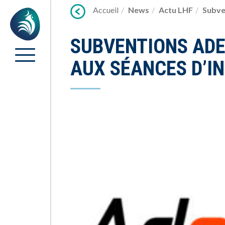
Lien
Accueil
News
Actu LHF
Subve
Accueil
vers
contenu
SUBVENTIONS ADE
AUX SÉANCES D’I