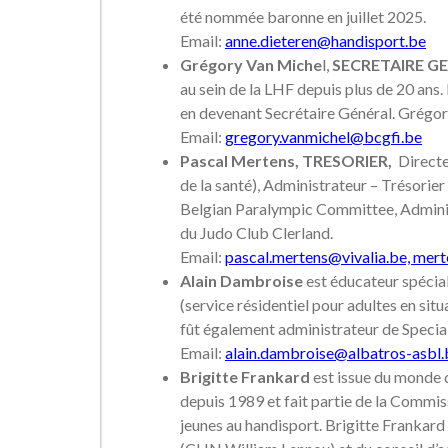
été nommée baronne en juillet 2025.
Email:
anne.dieteren@handisport.be
Grégory Van Miche
l,
SECRETAIRE G
au sein de la LHF depuis plus de 20 ans
en devenant Secrétaire Général. Grég
Email:
gregory.vanmichel@bcgfi.be
Pascal Mertens, TRESORIER,
Directe
de la santé), Administrateur – Trésorie
Belgian Paralympic Committee, Admini
du Judo Club Clerland.
Email:
pascal.mertens@vivalia.be,
mert
Alain Dambroise
est éducateur spécial
(service résidentiel pour adultes en si
fût également administrateur de Specia
Email:
alain.dambroise@albatros-asbl.
Brigitte Frankard
est issue du monde d
depuis 1989 et fait partie de la Commiss
jeunes au handisport. Brigitte Frankard f