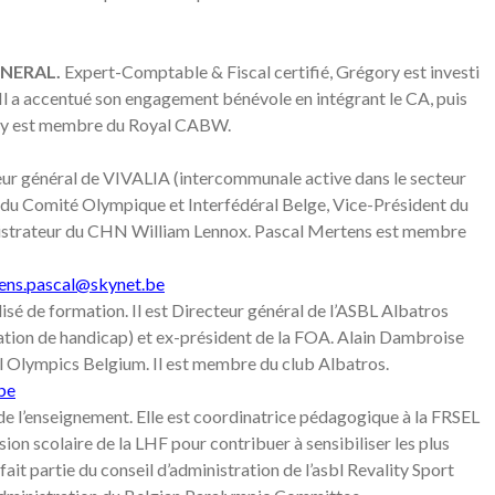
ENERAL.
Expert-Comptable & Fiscal certifié, Grégory est investi
. Il a accentué son engagement bénévole en intégrant le CA, puis
ory est membre du Royal CABW.
ur général de VIVALIA (intercommunale active dans le secteur
r du Comité Olympique et Interfédéral Belge, Vice-Président du
strateur du CHN William Lennox. Pascal Mertens est membre
ens.pascal@skynet.be
isé de formation. Il est Directeur général de l’ASBL Albatros
tuation de handicap) et ex-président de la FOA. Alain Dambroise
l Olympics Belgium. Il est membre du club Albatros.
be
e l’enseignement. Elle est coordinatrice pédagogique à la FRSEL
ion scolaire de la LHF pour contribuer à sensibiliser les plus
ait partie du conseil d’administration de l’asbl Revality Sport