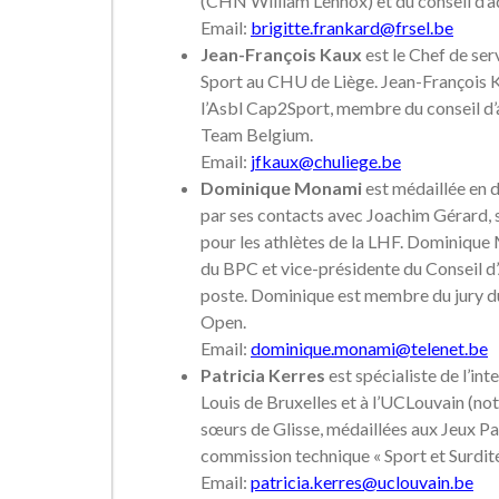
(CHN William Lennox) et du conseil d’
Email:
brigitte.frankard@frsel.be
Jean-François Kaux
est le Chef de se
Sport au CHU de Liège. Jean-François Ka
l’Asbl Cap2Sport, membre du conseil d’
Team Belgium.
Email:
jfkaux@chuliege.be
Dominique Monami
est médaillée en 
par ses contacts avec Joachim Gérard, s
pour les athlètes de la LHF. Dominiqu
du BPC et vice-présidente du Conseil d
poste. Dominique est membre du jury d
Open.
Email:
dominique.monami@telenet.be
Patricia Kerres
est spécialiste de l’int
Louis de Bruxelles et à l’UCLouvain (no
sœurs de Glisse, médaillées aux Jeux 
commission technique « Sport et Surdit
Email:
patricia.kerres@uclouvain.be