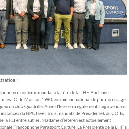
tration :
 pour un cinquième mandat à la tête de la LHF. Ancienne
pour les JO de Moscou 1980, entraîneur national de para-dressage
guée du club Quadrille. Anne d’Ieteren a également siégé pendant
instances du BPC (avec trois mandats de Présidente), du COIB,
de la FEI entre autres. Madame d’Ieteren est actuellement
tionale Francophone Parasport Culture. La Présidente de la LHF a