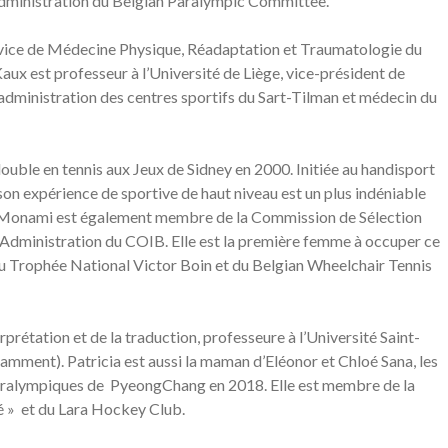
administration du Belgian Paralympic Committee.
rvice de Médecine Physique, Réadaptation et Traumatologie du
ux est professeur à l’Université de Liège, vice-président de
administration des centres sportifs du Sart-Tilman et médecin du
double en tennis aux Jeux de Sidney en 2000. Initiée au handisport
on expérience de sportive de haut niveau est un plus indéniable
e Monami est également membre de la Commission de Sélection
’Administration du COIB. Elle est la première femme à occuper ce
u Trophée National Victor Boin et du Belgian Wheelchair Tennis
erprétation et de la traduction, professeure à l’Université Saint-
tamment). Patricia est aussi la maman d’Eléonor et Chloé Sana, les
Paralympiques de PyeongChang en 2018. Elle est membre de la
é » et du Lara Hockey Club.