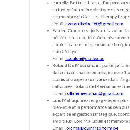
Isabelle Bottu
est forte d’un parcours
en tant qu’infirmière ainsi que d’un eng
est membre du Garisart Therapy Progr
Email:
everardisabelle0@gmail.com
Fabien Coulon
est juriste et avocat de 
bénéfice de la société. Administrateur 
administrateur indépendant de la régi
club CS Dyle.
Email:
f.coulon@cie-lex.be
Roland De Meersman
a participé à d
de tennis en chaise roulante, numéro 1 b
acquis une expérience variée dans l’org
nationales. Roland de Meersman est me
Email:
rollidemeersman@gmail.com
Loïc Malluquin
est engagé depuis plusie
bien-être et la performance au sein du s
expertise en gestion stratégique, coordi
ambitieux. Loïc Malluquin est membre 
Email:
loic.malluquin@solform.be