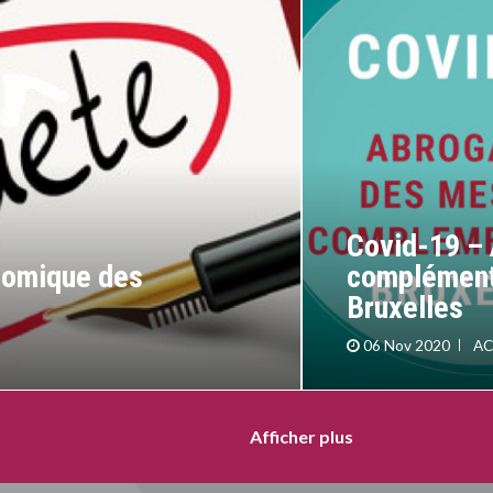
Covid-19 –
nomique des
complémenta
Bruxelles
06 Nov 2020
AC
Afficher plus