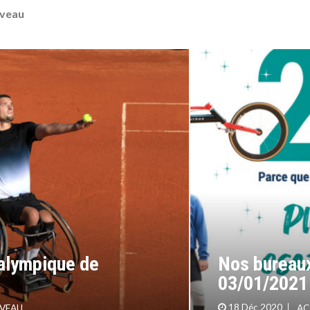
iveau
ralympique de
Nos bureaux
03/01/2021
IVEAU
18 Déc 2020
AC