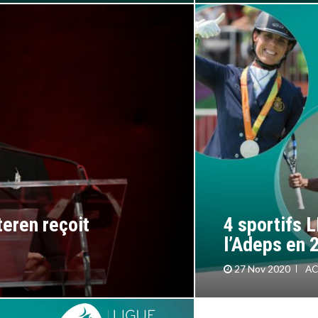
teren reçoit
4 sportifs 
l’Adeps en 
27 Nov 2020
AC