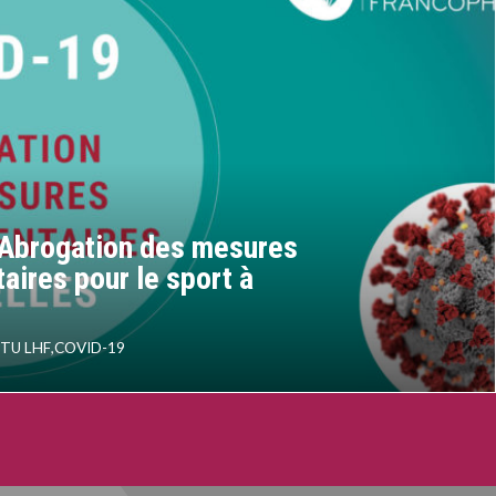
 Abrogation des mesures
ires pour le sport à
TU LHF
,
COVID-19