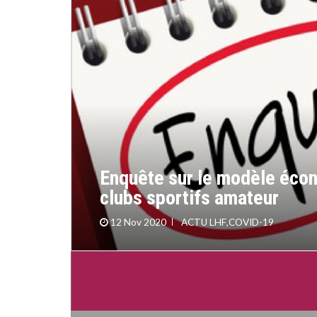
Enquête sur le modèle éco
clubs sportifs amateur
12 Nov 2020
ACTU LHF
,
COVID-19